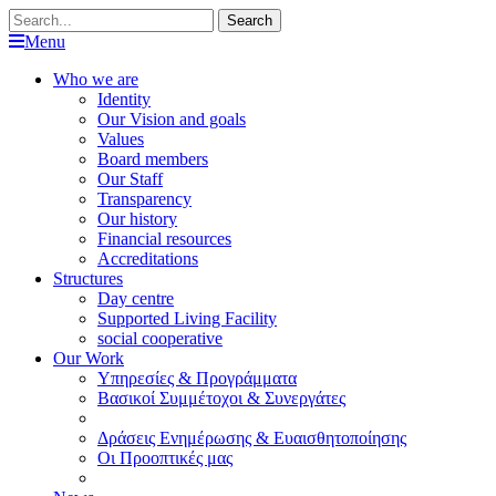
Search
Menu
Who we are
Identity
Our Vision and goals
Values
Board members
Our Staff
Transparency
Our history
Financial resources
Accreditations
Structures
Day centre
Supported Living Facility
social cooperative
Our Work
Υπηρεσίες & Προγράμματα
Βασικοί Συμμέτοχοι & Συνεργάτες
Δράσεις Ενημέρωσης & Ευαισθητοποίησης
Οι Προοπτικές μας