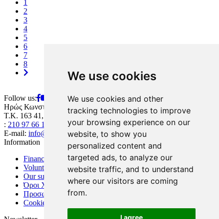
(current)
1
2
3
4
5
6
7
8
We use cookies
Follow us:
We use cookies and other
Ηρώς Κωνσταντοπούλου 180 & Θάλειας Λουκίδου
tracking technologies to improve
Τ.Κ. 163 41, Ηλιούπολη
your browsing experience on our
:
210 97 66 144
E-mail:
info@keepea.gr
website, to show you
Information
personalized content and
targeted ads, to analyze our
Financial support
Volunteers
website traffic, and to understand
Our supporters
where our visitors are coming
Όροι Χρήσης
from.
Προσωπικά Δεδομένα
Cookies preferences
I agree