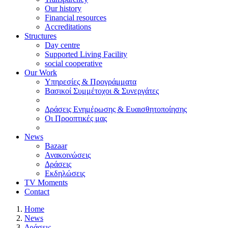
Our history
Financial resources
Accreditations
Structures
Day centre
Supported Living Facility
social cooperative
Our Work
Υπηρεσίες & Προγράμματα
Βασικοί Συμμέτοχοι & Συνεργάτες
Δράσεις Ενημέρωσης & Ευαισθητοποίησης
Οι Προοπτικές μας
News
Bazaar
Ανακοινώσεις
Δράσεις
Εκδηλώσεις
TV Moments
Contact
Home
News
Δράσεις