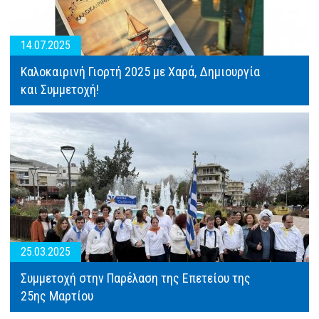
14.07.2025
Καλοκαιρινή Γιορτή 2025 με Χαρά, Δημιουργία
και Συμμετοχή!
24.01.2025
25.03.2025
Κοπής
Συμμετοχή στην Παρέλαση της Επετείου της
Πρωτοχρονιάτικης
25ης Μαρτίου
Πίτας
2025