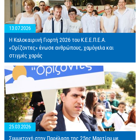
13.07.2026
Η Καλοκαιρινή Γιορτή 2026 του Κ.Ε.Ε.Π.Ε.Α.
«Ορίζοντες» ένωσε ανθρώπους, χαμόγελα και
στιγμές χαράς
25.03.2026
Συμμετοχή στην Παρέλαση της 25ης Μαρτίου με