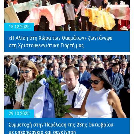
15.12.2025
«Η Αλίκη στη Χώρα των Θαυμάτων» ζωντάνεψε
στη Χριστουγεννιάτικη Γιορτή μας
29.10.2025
Συμμετοχή στην Παρέλαση της 28ης Οκτωβρίου
με υπερηφάνεια και συγκίνηση