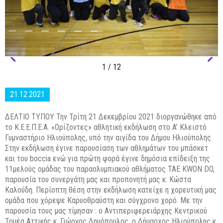
1
/ 12
21.12.2021
ΔΕΛΤΙΟ ΤΥΠΟΥ Την Τρίτη 21 Δεκεμβρίου 2021 διοργανώθηκε από
το Κ.Ε.Ε.Π.Ε.Α. «Ορίζοντες» αθλητική εκδήλωση στο A’ Κλειστό
Γυμναστήριο Ηλιούπολης, υπό την αιγίδα του Δήμου Ηλιούπολης.
Στην εκδήλωση έγινε παρουσίαση των αθλημάτων του μπάσκετ
και του boccia ενώ για πρώτη φορά έγινε δημόσια επίδειξη της
11μελούς ομάδας του παραολυμπιακού αθλήματος TAE KWON DO,
παρουσία του συνεργάτη μας και προπονητή μας κ. Κώστα
Καλούδη. Περίοπτη θέση στην εκδήλωση κατείχε η χορευτική μας
ομάδα που χόρεψε Καρυοθραύστη και σύγχρονο χορό. Με την
παρουσία τους μας τίμησαν : ο Αντιπεριφερειάρχης Κεντρικού
Τομέα Αττικής κ. Γιώργος Δημόπουλος, ο Δήμαρχος Ηλιούπολης κ.