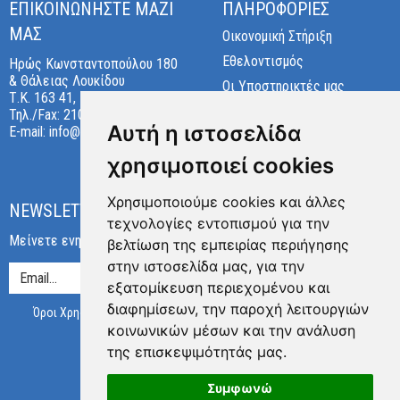
ΕΠΙΚΟΙΝΩΝΉΣΤΕ ΜΑΖΊ
ΠΛΗΡΟΦΟΡΊΕΣ
ΜΑΣ
Οικονομική Στήριξη
Εθελοντισμός
Ηρώς Κωνσταντοπούλου 180
& Θάλειας Λουκίδου
Οι Υποστηρικτές μας
Τ.Κ. 163 41, Ηλιούπολη
Όροι Χρήσης
Τηλ./Fax:
210 97 66 144
Αυτή η ιστοσελίδα
E-mail:
info@keepea.gr
Προσωπικά Δεδομένα
χρησιμοποιεί cookies
Cookies preferences
Χρησιμοποιούμε cookies και άλλες
NEWSLETTER
τεχνολογίες εντοπισμού για την
Μείνετε ενημερωμένοι για τη δράση μας!
βελτίωση της εμπειρίας περιήγησης
στην ιστοσελίδα μας, για την
εξατομίκευση περιεχομένου και
διαφημίσεων, την παροχή λειτουργιών
Όροι Χρησης
κοινωνικών μέσων και την ανάλυση
της επισκεψιμότητάς μας.
Πιστοποίηση
Συμφωνώ